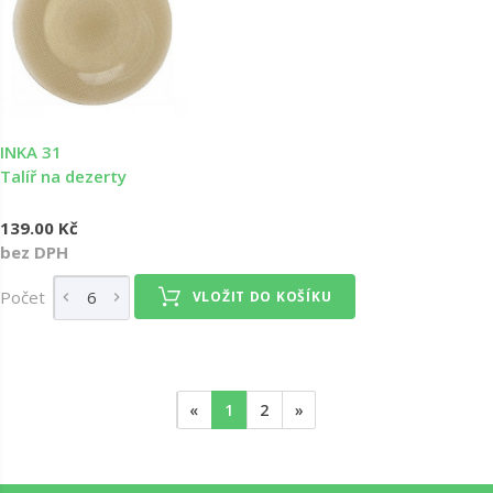
INKA 31
Talíř na dezerty
139.00 Kč
bez DPH
Počet
VLOŽIT DO KOŠÍKU
«
1
2
»