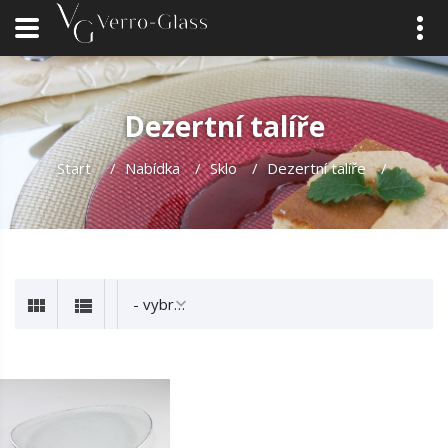
Dezertní talíře
Start
/
Nabídka
/
Sklo
/
Dezertní talíře
/
- vybrat -